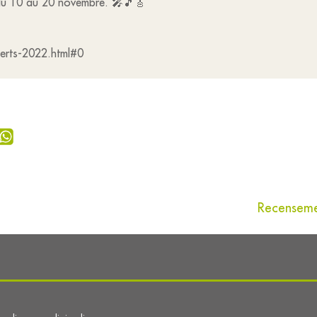
eu du 10 au 20 novembre. 🎤🎵🎸
certs-2022.html#0
Recensemen