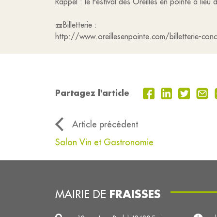
Rappel : le Festival des Oreilles en pointe a li
🎫Billetterie :
http://www.oreillesenpointe.com/billetterie-con
Partagez l'article
Article précédent
Salon Vin et Gastronomie
FRAISSES
MAIRIE DE