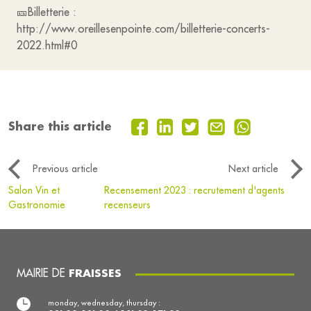
🎫Billetterie :
http://www.oreillesenpointe.com/billetterie-concerts-
2022.html#0
Share this article
Previous article
Next article
Salon Vin et
Recensement 2023 : recrutement d'agents
Gastronomie
recenseurs
MAIRIE DE
FRAISSES
monday, wednesday, thursday :