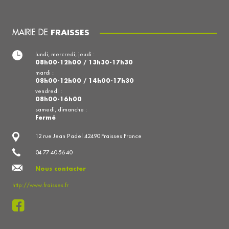
MAIRIE DE
FRAISSES
lundi, mercredi, jeudi :
08h00-12h00 / 13h30-17h30
mardi :
08h00-12h00 / 14h00-17h30
vendredi :
08h00-16h00
samedi, dimanche :
Fermé
12 rue Jean Padel 42490 Fraisses France
04 77 40 56 40
Nous contacter
http://www.fraisses.fr