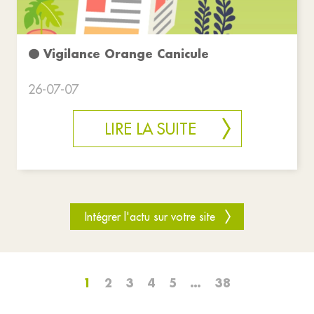
🟠 Vigilance Orange Canicule
26-07-07
LIRE LA SUITE
Intégrer l'actu sur votre site
1
2
3
4
5
…
38