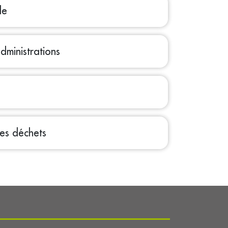
le
dministrations
des déchets