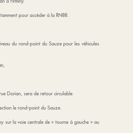
an à Firminy.
 notamment pour accéder à la RN88.
iveau du rond-point du Sauze pour les véhicules
ran,
e Dorian, sera de retour circulable.
rection le rond-point du Sauze.
iny sur la voie centrale de « tourne à gauche » au