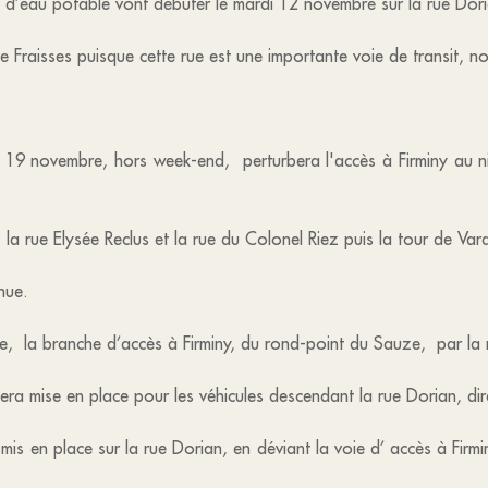
n d’eau potable vont débuter le mardi 12 novembre sur la rue Dori
e Fraisses puisque cette rue est une importante voie de transit,
19 novembre, hors week-end, perturbera l'accès à Firminy au n
 la rue Elysée Reclus et la rue du Colonel Riez puis la tour de Va
nue.
la branche d’accès à Firminy, du rond-point du Sauze, par la ru
 sera mise en place pour les véhicules descendant la rue Dorian, di
 mis en place sur la rue Dorian, en déviant la voie d’ accès à Firm