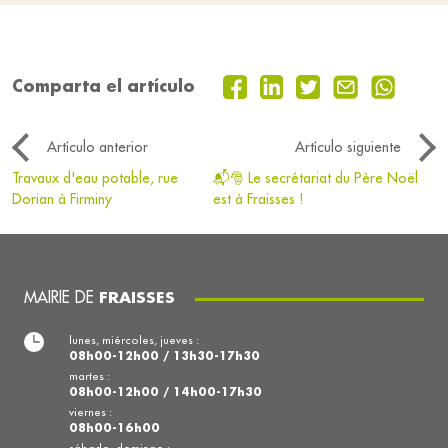
Comparta el artículo
Artículo anterior
Artículo siguiente
Travaux d'eau potable, rue
📬🎅 Le secrétariat du Père Noël
Dorian à Firminy
est à Fraisses !
MAIRIE DE
FRAISSES
lunes, miércoles, jueves :
08h00-12h00 / 13h30-17h30
martes :
08h00-12h00 / 14h00-17h30
viernes :
08h00-16h00