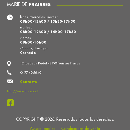
MAIRIE DE
FRAISSES
lunes, miércoles, jueves :
08h00-12h00 / 13h30-17h30
martes :
08h00-12h00 / 14h00-17h30
viernes :
08h00-16h00
sábado, domingo :
Cerrado
12 rue Jean Padel 42490 Fraisses France
04 77 40 56 40
Contacto
http://www.fraisses.fr
COPYRIGHT © 2026. Reservados todos los derechos.
Avisos legales
Condiciones de venta