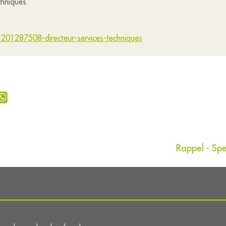
chniques.
1201287508-directeur-services-techniques
Rappel - Spe