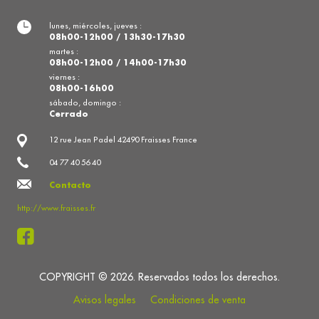
lunes, miércoles, jueves :
08h00-12h00 / 13h30-17h30
martes :
08h00-12h00 / 14h00-17h30
viernes :
08h00-16h00
sábado, domingo :
Cerrado
12 rue Jean Padel 42490 Fraisses France
04 77 40 56 40
Contacto
http://www.fraisses.fr
COPYRIGHT © 2026. Reservados todos los derechos.
Avisos legales
Condiciones de venta