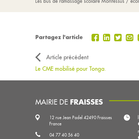
Les bus de ramassage scolaire Montessus / écoles
Partagez l'article
Article précédent
Le CME mobilisé pour Tonga.
FRAISSES
MAIRIE DE
12 rue Jean Padel 42490 Fraisses
France
04 77 40 56 40