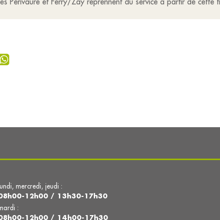
 Périvaure et Ferry/Zay reprennent du service à partir de cette f
lundi, mercredi, jeudi :
08h00-12h00 / 13h30-17h30
mardi :
08h00-12h00 / 14h00-17h30