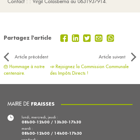
Contact : : Virgil Colasberna au 0631937914.
Partagez l'article
Article précédent
Article suivant
🎂 Hommage à notre
📣 Rejoignez la Commission Communale
centenaire.
des Impôts Directs !
MAIRIE DE
FRAISSES
lundi, mercredi, jeudi :
08h00-12h00 / 13h30-17h30
mardi :
08h00-12h00 / 14h00-17h30
vendredi :