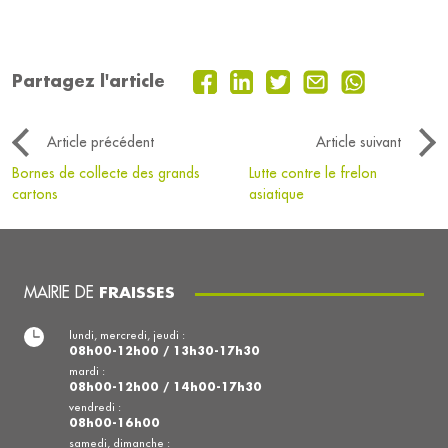
Partagez l'article
Article précédent
Article suivant
Bornes de collecte des grands
Lutte contre le frelon
cartons
asiatique
MAIRIE DE
FRAISSES
lundi, mercredi, jeudi :
08h00-12h00 / 13h30-17h30
mardi :
08h00-12h00 / 14h00-17h30
vendredi :
08h00-16h00
samedi, dimanche :