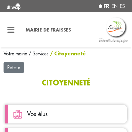
FR
EN
ES
MAIRIE DE FRAISSES
/ Citoyenneté
Votre mairie
/
Services
Retour
CITOYENNETÉ
Vos élus