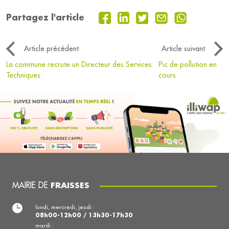
Partagez l'article
Article précédent
Article suivant
La commune recrute un Directeur des Services
Pic de pollution en
Techniques.
cours
MAIRIE DE
FRAISSES
lundi, mercredi, jeudi :
08h00-12h00 / 13h30-17h30
mardi :