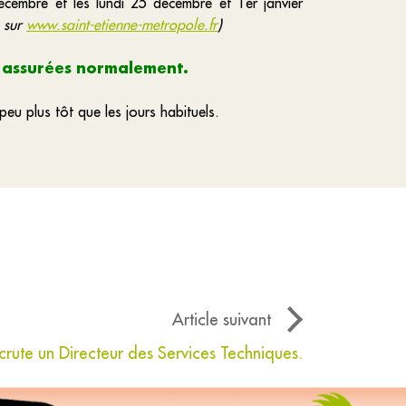
écembre et les lundi 25 décembre et 1
er
janvier
s sur
www.saint-etienne-metropole.fr
)
assurées normalement.
t
peu plus tôt que les jours habituels.
Article suivant
rute un Directeur des Services Techniques.