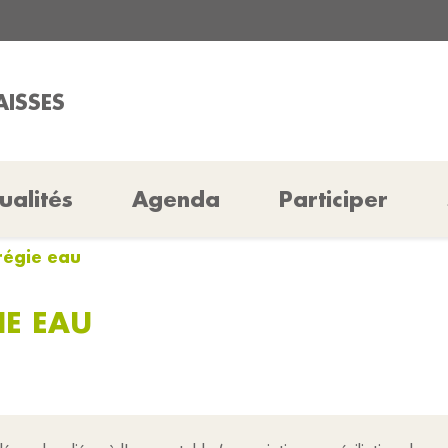
AISSES
ualités
Agenda
Participer
régie eau
E EAU