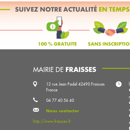
FRAISSES
MAIRIE DE
12 rue Jean Padel 42490 Fraisses
France
04 77 40 56 40
Nous contacter
http://www.fraisses.fr