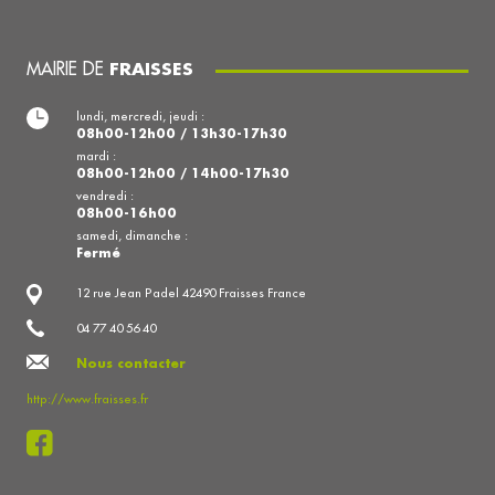
MAIRIE DE
FRAISSES
lundi, mercredi, jeudi :
08h00-12h00 / 13h30-17h30
mardi :
08h00-12h00 / 14h00-17h30
vendredi :
08h00-16h00
samedi, dimanche :
Fermé
12 rue Jean Padel 42490 Fraisses France
04 77 40 56 40
Nous contacter
http://www.fraisses.fr