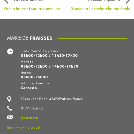
Panne Internet sur la commune
Soutien à la recherche medicale
MAIRIE DE
FRAISSES
lunes, miércoles, jueves :
08h00-12h00 / 13h30-17h30
martes :
08h00-12h00 / 14h00-17h30
viernes :
08h00-16h00
sábado, domingo :
Cerrado
12 rue Jean Padel 42490 Fraisses France
04 77 40 56 40
Contacto
http://www.fraisses.fr