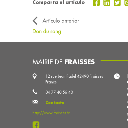
Comparta el artículo
Artículo anterior
Don du sang
FRAISSES
MAIRIE DE
12 rue Jean Padel 42490 Fraisses
France
04 77 40 56 40
Contacto
http://www.fraisses.fr