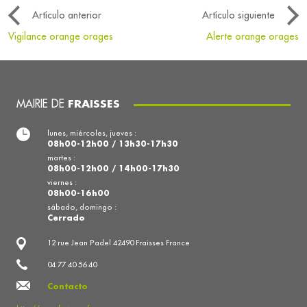
Artículo anterior
Artículo siguiente
Vigilance orange orages
Alerte orange orages
MAIRIE DE
FRAISSES
lunes, miércoles, jueves :
08h00-12h00 / 13h30-17h30
martes :
08h00-12h00 / 14h00-17h30
viernes :
08h00-16h00
sábado, domingo :
Cerrado
12 rue Jean Padel 42490 Fraisses France
04 77 40 56 40
Contacto