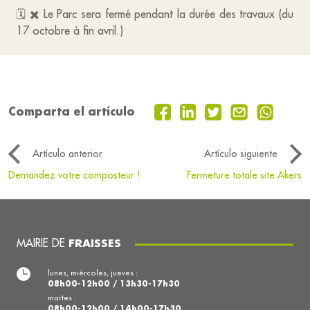
🗓️ ✖️ Le Parc sera fermé pendant la durée des travaux (du
17 octobre à fin avril.)
Comparta el artículo
Artículo anterior
Artículo siguiente
Demandez votre composteur !
Fermeture totale site Akers
MAIRIE DE
FRAISSES
lunes, miércoles, jueves :
08h00-12h00 / 13h30-17h30
martes :
08h00-12h00 / 14h00-17h30