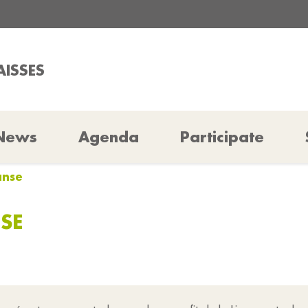
AISSES
News
Agenda
Participate
anse
SE