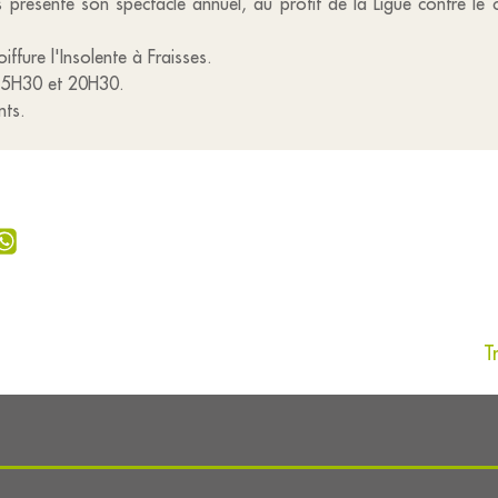
 présente son spectacle annuel, au profit de la Ligue contre le 
ffure l'Insolente à Fraisses.
 15H30 et 20H30.
nts.
T