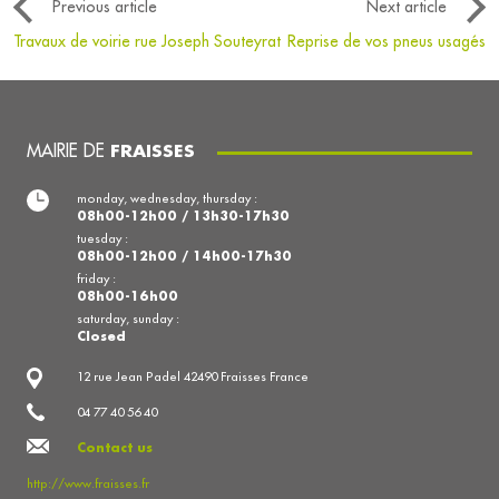
Previous article
Next article
Travaux de voirie rue Joseph Souteyrat
Reprise de vos pneus usagés
MAIRIE DE
FRAISSES
monday, wednesday, thursday :
08h00-12h00 / 13h30-17h30
tuesday :
08h00-12h00 / 14h00-17h30
friday :
08h00-16h00
saturday, sunday :
Closed
12 rue Jean Padel 42490 Fraisses France
04 77 40 56 40
Contact us
http://www.fraisses.fr